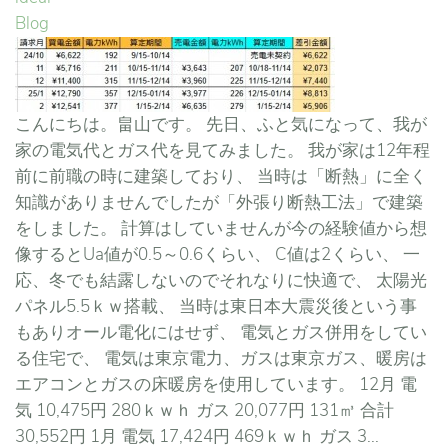
Blog
こんにちは。畠山です。 先日、ふと気になって、我が
家の電気代とガス代を見てみました。 我が家は12年程
前に前職の時に建築しており、 当時は「断熱」に全く
知識がありませんでしたが「外張り断熱工法」で建築
をしました。 計算はしていませんが今の経験値から想
像するとUa値が0.5～0.6くらい、 C値は2くらい、 一
応、冬でも結露しないのでそれなりに快適で、 太陽光
パネル5.5ｋｗ搭載、 当時は東日本大震災後という事
もありオール電化にはせず、 電気とガス併用をしてい
る住宅で、 電気は東京電力、ガスは東京ガス、暖房は
エアコンとガスの床暖房を使用しています。 12月 電
気 10,475円 280ｋｗｈ ガス 20,077円 131㎥ 合計
30,552円 1月 電気 17,424円 469ｋｗｈ ガス 3...