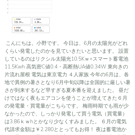
こんにちは。小野です。 今日は、6月の太陽光がどれ
くらい発電したのかを見ていきたいと思います。 設置
しているのはリクシル太陽光10.5Kｗ+スマート蓄電池
11.5Kwh 高気密C値0.4・高断熱UA値0.34W 東向きの
片流れ屋根 電気は東京電力 ４人家族 今年の6月は、各
地で異例の暑さとなり6月中旬以降は全国的に厳しい暑
さが到来するなど早すぎる夏本番を迎えました。 昼だ
けではなく夜もエアコンを使うことが増えてきた６月
の発電量・買電量がこちらです。 梅雨時期でも雨が少
なかったので、しっかり発電して買う電気（買電量）
は3.86ｋｗhとかなり少なくすみました。 ６月の電気
代請求金額は￥2.280ととってもお得！ 夜は蓄電池か