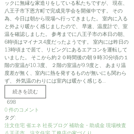
ックに無縁な家造りをしている私たちですが、 現在、
八王子市下恩方町で完成見学会を開催中です。 その
為、今日は朝から現場へ行ってきました。 室内に入る
と外より暖かく感じましたので、 早速、温度計で、室
温を確認しました。 参考までに八王子市の本日の朝、
6時頃はマイナス4度だったようです。 室内には昨日の
13時頃まで居て、リビングにあるエアコンを運転して
いました。 そこから約２０時間後の朝９時30分頃の１
階の室温が10.3度、 ２階の室温が9.9度と、 あまり温
度差が無く、室内に熱を発するものが無いにも関わら
ず、 外気温のわりには室内は暖かく感じる...
続きを読む
698
0 件のコメント
タグ:
注文住宅
省エネ
社長ブログ
補助金・助成金
現場検査
八王子市 注文住宅
工務店の家づくり