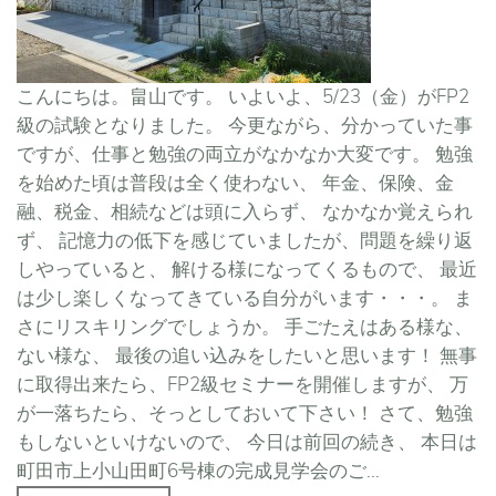
こんにちは。畠山です。 いよいよ、5/23（金）がFP2
級の試験となりました。 今更ながら、分かっていた事
ですが、仕事と勉強の両立がなかなか大変です。 勉強
を始めた頃は普段は全く使わない、 年金、保険、金
融、税金、相続などは頭に入らず、 なかなか覚えられ
ず、 記憶力の低下を感じていましたが、問題を繰り返
しやっていると、 解ける様になってくるもので、 最近
は少し楽しくなってきている自分がいます・・・。 ま
さにリスキリングでしょうか。 手ごたえはある様な、
ない様な、 最後の追い込みをしたいと思います！ 無事
に取得出来たら、FP2級セミナーを開催しますが、 万
が一落ちたら、そっとしておいて下さい！ さて、勉強
もしないといけないので、 今日は前回の続き、 本日は
町田市上小山田町6号棟の完成見学会のご...