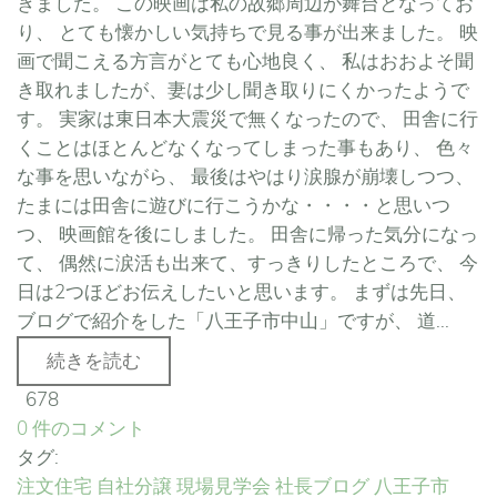
きました。 この映画は私の故郷周辺が舞台となってお
り、 とても懐かしい気持ちで見る事が出来ました。 映
画で聞こえる方言がとても心地良く、 私はおおよそ聞
き取れましたが、妻は少し聞き取りにくかったようで
す。 実家は東日本大震災で無くなったので、 田舎に行
くことはほとんどなくなってしまった事もあり、 色々
な事を思いながら、 最後はやはり涙腺が崩壊しつつ、
たまには田舎に遊びに行こうかな・・・・と思いつ
つ、 映画館を後にしました。 田舎に帰った気分になっ
て、 偶然に涙活も出来て、すっきりしたところで、 今
日は2つほどお伝えしたいと思います。 まずは先日、
ブログで紹介をした「八王子市中山」ですが、 道...
続きを読む
678
0 件のコメント
タグ:
注文住宅
自社分譲
現場見学会
社長ブログ
八王子市