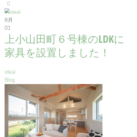
0
8月
01
上小山田町６号棟のLDKに
家具を設置しました！
ideal
Blog