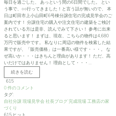
毎日を過ごした、 あっという間の6日間でした。 とい
う事で、○○行ってきました！と言う話が無いので、 本
日は町田市上小山田町6号棟分譲住宅の完成見学会のご
案内です！ 分譲住宅の購入や注文住宅の建築をご検討
されている方は是非、読んでみて下さい！ 参考に出来
ると思います！ まずは、現在、こちらの物件は4,680
万円で販売中です。 私なりに周辺の物件を検索した結
果ですが、「販売価格」は一番高い様です・・・。 な
ぜ高いか・・・はきちんと理由があります！ ただ、高
いだけではありません！ 理由として・・・...
続きを読む
615
0 件のコメント
タグ:
自社分譲
現場見学会
社長ブログ
完成現場
工務店の家
づくり
615 ヒット