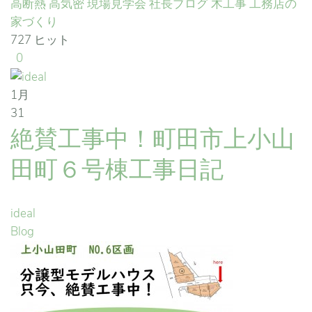
高断熱
高気密
現場見学会
社長ブログ
木工事
工務店の
家づくり
727 ヒット
0
1月
31
絶賛工事中！町田市上小山
田町６号棟工事日記
ideal
Blog