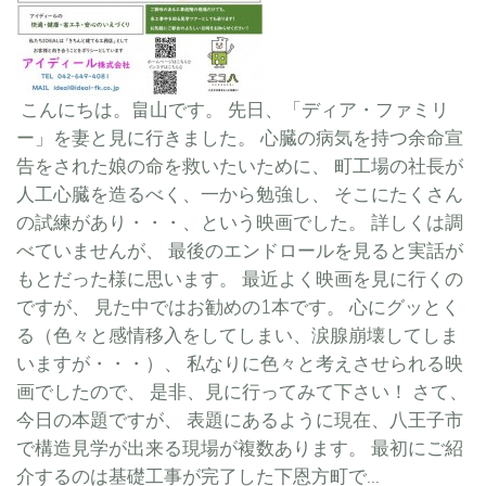
こんにちは。畠山です。 先日、「ディア・ファミリ
ー」を妻と見に行きました。 心臓の病気を持つ余命宣
告をされた娘の命を救いたいために、 町工場の社長が
人工心臓を造るべく、一から勉強し、 そこにたくさん
の試練があり・・・、という映画でした。 詳しくは調
べていませんが、 最後のエンドロールを見ると実話が
もとだった様に思います。 最近よく映画を見に行くの
ですが、 見た中ではお勧めの1本です。 心にグッとく
る（色々と感情移入をしてしまい、涙腺崩壊してしま
いますが・・・）、 私なりに色々と考えさせられる映
画でしたので、 是非、見に行ってみて下さい！ さて、
今日の本題ですが、 表題にあるように現在、八王子市
で構造見学が出来る現場が複数あります。 最初にご紹
介するのは基礎工事が完了した下恩方町で...