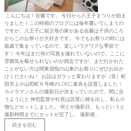
こんにちは！佐藤です。 今日から八王子まつりが始ま
りました！この時期のブログには毎年書いてしまうの
ですが、八王子に祖父母の家がある佐藤は子供のころ
からこのお祭りが大好きです。 今でもお祭りの時には
親戚で集まっているので、楽しいワクワクな季節で
す！ 今年はまだ何の写真を撮れていないので、ここに
雰囲気を載せられないのが残念ですが、まだ行かれた
ことがない方は関東屈指の山車のお祭りにぜひお出か
けくださいね！ お話はガラッと変わりますが（笑）町
田市上小山田町６号棟のLDKに家具を設置しました！
カメラマンさんの撮影日が決まっていたので、間に合
うようにと 伸也監督や社長は設置に精を出し、私も小
物などセットしました。 何とか撮影日、もっというと
撮影時間までにセットが完了し、 撮影後...
続きを読む