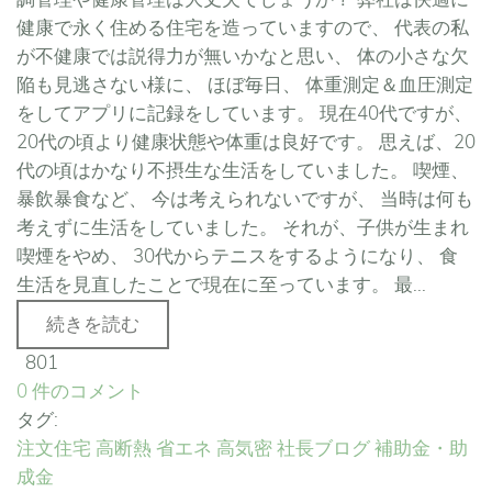
健康で永く住める住宅を造っていますので、 代表の私
が不健康では説得力が無いかなと思い、 体の小さな欠
陥も見逃さない様に、 ほぼ毎日、 体重測定＆血圧測定
をしてアプリに記録をしています。 現在40代ですが、
20代の頃より健康状態や体重は良好です。 思えば、20
代の頃はかなり不摂生な生活をしていました。 喫煙、
暴飲暴食など、 今は考えられないですが、 当時は何も
考えずに生活をしていました。 それが、子供が生まれ
喫煙をやめ、 30代からテニスをするようになり、 食
生活を見直したことで現在に至っています。 最...
続きを読む
801
0 件のコメント
タグ:
注文住宅
高断熱
省エネ
高気密
社長ブログ
補助金・助
成金