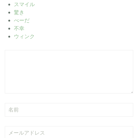
スマイル
驚き
べーだ
不幸
ウィンク