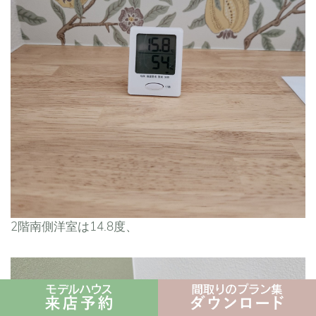
2階南側洋室は14.8度、