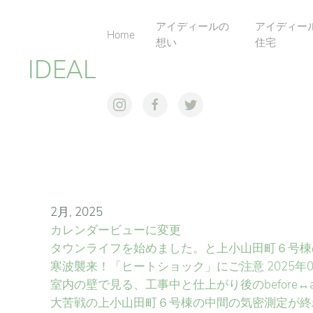
アイディールの
アイディー
Home
想い
住宅
IDEAL
2月, 2025
カレンダービューに変更
タウンライフを始めました。と上小山田町６号棟
寒波襲来！「ヒートショック」にご注意
2025年
室内の壁で見る、工事中と仕上がり後のbefore↔af
大苦戦の上小山田町６号棟の中間の気密測定が終