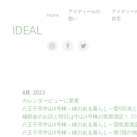
アイディールの
アイディー
Home
想い
住宅
IDEAL
4月, 2023
カレンダービューに変更
八王子市中山4号棟～緑のある暮らし～⑫5区画と
補助金のお話と明日は中山4号棟の気密測定！
2
八王子市中山4号棟～緑のある暮らし～⑬気密測
八王子市中山4号棟～緑のある暮らし～⑭1階の