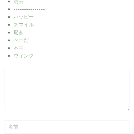
消去
---------------
ハッピー
スマイル
驚き
べーだ
不幸
ウィンク