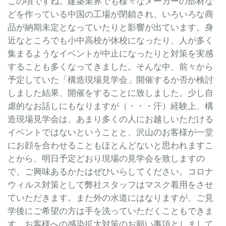
この頃ですね。建築業界でも様々なメーカーの部材な
どを作っている中国の工場が閉鎖され、い
ろいろな
商
品が納期未定となっていたりと影響が出ています。身
近なところでも小中高校が休校になったり、人が多く
集まるようなイベントが中止になったりと対策を実感
することも多くなってきました。そんな中、前々から
予定していた「構造現場見学会」開催するか否か検討
しました結果、開催をすることに致しました。少し自
虐的なお話しにもなりますが（・・・汗）経験上、構
造現場見学会は、あまり多くの人にお越しいただける
イベントではないということと、沢山のお客様が一堂
にお顔を合わせることもほとんどないと思われますこ
とから、明日予定どおり現場の見学会を致しますの
で、ご興味あるかたはぜひいらしてください。コロナ
ウィルス対策として弊社スタッフはマスク着用をさせ
ていただきます。また外の水道にはなりますが、ご見
学後にご希望の方は手を洗っていただくこともできま
す。お客様への感染拡大対策のお願い事項としまして