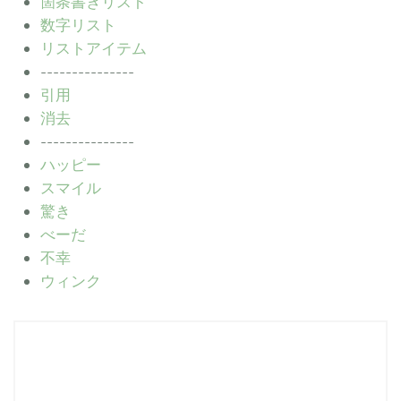
箇条書きリスト
数字リスト
リストアイテム
---------------
引用
消去
---------------
ハッピー
スマイル
驚き
べーだ
不幸
ウィンク