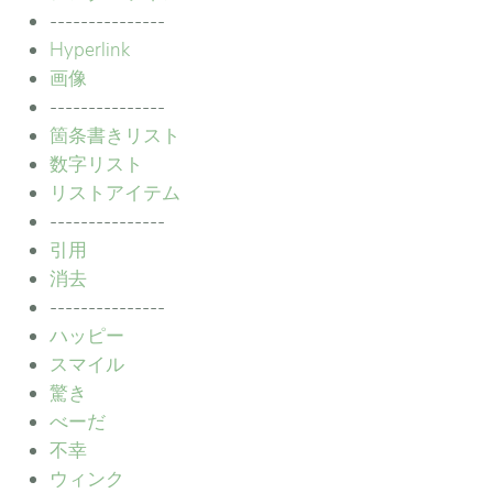
---------------
Hyperlink
画像
---------------
箇条書きリスト
数字リスト
リストアイテム
---------------
引用
消去
---------------
ハッピー
スマイル
驚き
べーだ
不幸
ウィンク