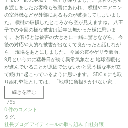
子市の一部の地域で「雹」が降りました。 弊社のお引
き渡しをしたお客様も被害にあわれ、 横樋やエアコン
の室外機などが外部にあるものが破損してしまいまし
た。 横樋の破損したところから空が見えますね。 八王
子での今回の様な被害は近年は無かった様に思いま
す。 お客様とは被害の大きさに一緒に驚きながら、 今
後の対応や人的な被害が出なくて良かったと話しなが
ら、 現場をあとにしました。 今回の雹やゲリラ豪雨、
9月というのに猛暑日が続く異常気象など 地球温暖化
が進んでいることが原因ではないかと思う様な事が立
て続けに起こっているように思います。 SDGｓにも取
り組む弊社としては、 「地球に負担をかけない家...
続きを読む
765
0 件のコメント
タグ:
社長ブログ
アイディールの取り組み
自社分譲