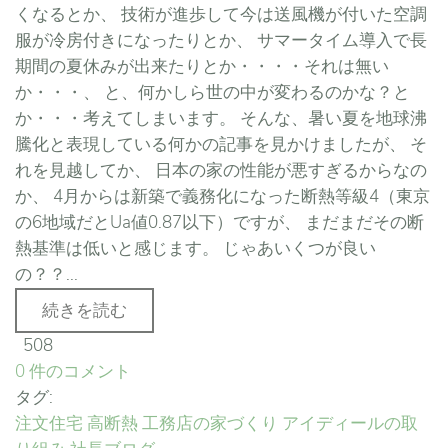
くなるとか、 技術が進歩して今は送風機が付いた空調
服が冷房付きになったりとか、 サマータイム導入で長
期間の夏休みが出来たりとか・・・・それは無い
か・・・、 と、何かしら世の中が変わるのかな？と
か・・・考えてしまいます。 そんな、暑い夏を地球沸
騰化と表現している何かの記事を見かけましたが、 そ
れを見越してか、 日本の家の性能が悪すぎるからなの
か、 4月からは新築で義務化になった断熱等級4（東京
の6地域だとUa値0.87以下）ですが、 まだまだその断
熱基準は低いと感じます。 じゃあいくつが良い
の？？...
続きを読む
508
0 件のコメント
タグ:
注文住宅
高断熱
工務店の家づくり
アイディールの取